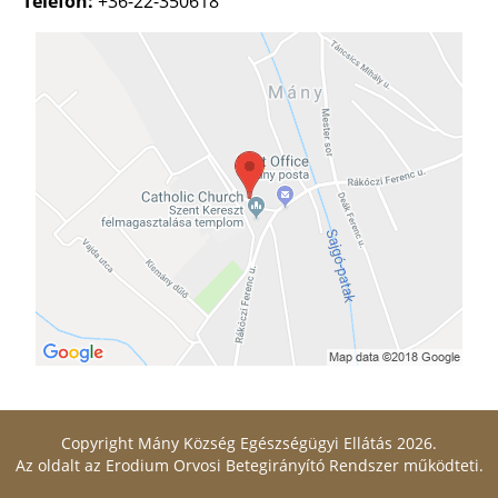
Telefon:
+36-22-350618
Copyright Mány Község Egészségügyi Ellátás 2026.
Az oldalt az
Erodium Orvosi Betegirányító Rendszer
működteti.