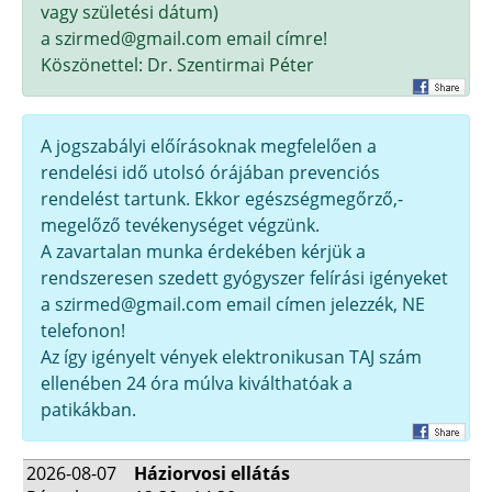
vagy születési dátum)
a szirmed@gmail.com email címre!
Köszönettel: Dr. Szentirmai Péter
A jogszabályi előírásoknak megfelelően a
rendelési idő utolsó órájában prevenciós
rendelést tartunk. Ekkor egészségmegőrző,-
megelőző tevékenységet végzünk.
A zavartalan munka érdekében kérjük a
rendszeresen szedett gyógyszer felírási igényeket
a szirmed@gmail.com email címen jelezzék, NE
telefonon!
Az így igényelt vények elektronikusan TAJ szám
ellenében 24 óra múlva kiválthatóak a
patikákban.
2026-08-07
Háziorvosi ellátás